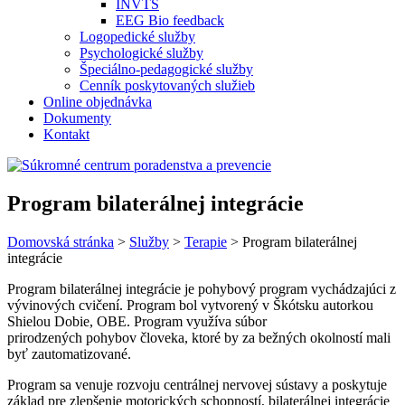
INVTS
EEG Bio feedback
Logopedické služby
Psychologické služby
Špeciálno-pedagogické služby
Cenník poskytovaných služieb
Online objednávka
Dokumenty
Kontakt
Program bilaterálnej integrácie
Domovská stránka
>
Služby
>
Terapie
>
Program bilaterálnej
integrácie
Program bilaterálnej integrácie je pohybový program vychádzajúci z
vývinových cvičení. Program bol vytvorený v Škótsku autorkou
Shielou Dobie, OBE. Program využíva súbor
prirodzených pohybov človeka, ktoré by za bežných okolností mali
byť zautomatizované.
Program sa venuje rozvoju centrálnej nervovej sústavy a poskytuje
základ pre zlepšenie motorických schopností, bilaterálnej integrácie