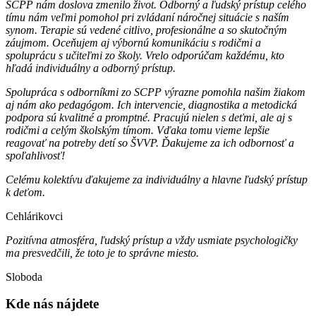
SCPP nám doslova zmenilo život. Odborný a ľudský prístup celého
tímu nám veľmi pomohol pri zvládaní náročnej situácie s naším
synom. Terapie sú vedené citlivo, profesionálne a so skutočným
záujmom. Oceňujem aj výbornú komunikáciu s rodičmi a
spoluprácu s učiteľmi zo školy. Vrelo odporúčam každému, kto
hľadá individuálny a odborný prístup.
Spolupráca s odborníkmi zo SCPP výrazne pomohla našim žiakom
aj nám ako pedagógom. Ich intervencie, diagnostika a metodická
podpora sú kvalitné a promptné. Pracujú nielen s deťmi, ale aj s
rodičmi a celým školským tímom. Vďaka tomu vieme lepšie
reagovať na potreby detí so ŠVVP. Ďakujeme za ich odbornosť a
spoľahlivosť!
Celému kolektívu ďakujeme za individuálny a hlavne ľudský prístup
k deťom.
Cehlárikovci
Pozitívna atmosféra, ľudský prístup a vždy usmiate psychologičky
ma presvedčili, že toto je to správne miesto.
Sloboda
Kde nás nájdete