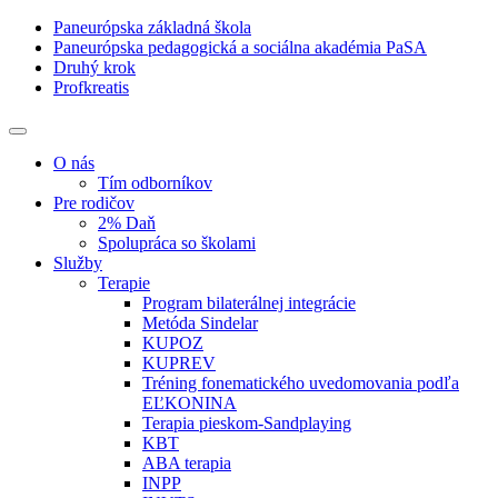
Paneurópska základná škola
Paneurópska pedagogická a sociálna akadémia PaSA
Druhý krok
Profkreatis
O nás
Tím odborníkov
Pre rodičov
2% Daň
Spolupráca so školami
Služby
Terapie
Program bilaterálnej integrácie
Metóda Sindelar
KUPOZ
KUPREV
Tréning fonematického uvedomovania podľa
EĽKONINA
Terapia pieskom-Sandplaying
KBT
ABA terapia
INPP