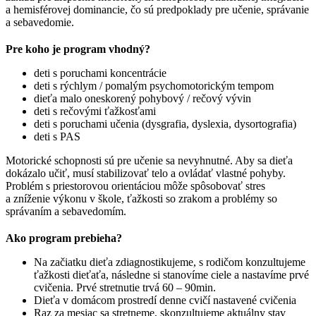
a hemisférovej dominancie, čo sú predpoklady pre učenie, správanie
a sebavedomie.
Pre koho je program vhodný?
deti s poruchami koncentrácie
deti s rýchlym / pomalým psychomotorickým tempom
dieťa malo oneskorený pohybový / rečový vývin
deti s rečovými ťažkosťami
deti s poruchami učenia (dysgrafia, dyslexia, dysortografia)
deti s PAS
Motorické schopnosti sú pre učenie sa nevyhnutné. Aby sa dieťa
dokázalo učiť, musí stabilizovať telo a ovládať vlastné pohyby.
Problém s priestorovou orientáciou môže spôsobovať stres
a zníženie výkonu v škole, ťažkosti so zrakom a problémy so
správaním a sebavedomím.
Ako program prebieha?
Na začiatku dieťa zdiagnostikujeme, s rodičom konzultujeme
ťažkosti dieťaťa, následne si stanovíme ciele a nastavíme prvé
cvičenia. Prvé stretnutie trvá 60 – 90min.
Dieťa v domácom prostredí denne cvičí nastavené cvičenia
Raz za mesiac sa stretneme, skonzultujeme aktuálny stav