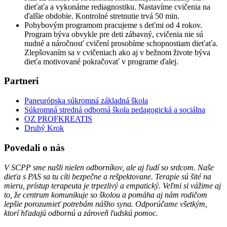
dieťaťa a vykonáme rediagnostiku. Nastavíme cvičenia na
ďalšie obdobie. Kontrolné stretnutie trvá 50 min.
Pohybovým programom pracujeme s deťmi od 4 rokov.
Program býva obvykle pre deti zábavný, cvičenia nie sú
nudné a náročnosť cvičení prosobíme schopnostiam dieťaťa.
Zlepšovaním sa v cvičeniach ako aj v bežnom živote býva
dieťa motivované pokračovať v programe ďalej.
Partneri
Paneurópska súkromná základná škola
Súkromná stredná odborná škola pedagogická a sociálna
OZ PROFKREATIS
Druhý Krok
Povedali o nás
V SCPP sme našli nielen odborníkov, ale aj ľudí so srdcom. Naše
dieťa s PAS sa tu cíti bezpečne a rešpektovane. Terapie sú šité na
mieru, prístup terapeuta je trpezlivý a empatický. Veľmi si vážime aj
to, že centrum komunikuje so školou a pomáha aj nám rodičom
lepšie porozumieť potrebám nášho syna. Odporúčame všetkým,
ktorí hľadajú odbornú a zároveň ľudskú pomoc.